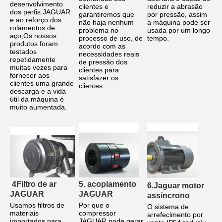
desenvolvimento 
clientes e 
reduzir a abrasão 
dos perfis JAGUAR 
garantiremos que 
por pressão, assim 
e ao reforço dos 
não haja nenhum 
a máquina pode ser 
rolamentos de 
problema no 
usada por um longo 
aço,Os nossos 
processo de uso, de 
tempo.
produtos foram 
acordo com as 
testados 
necessidades reais 
repetidamente 
de pressão dos 
muitas vezes para 
clientes para 
fornecer aos 
satisfazer os 
clientes uma grande 
clientes.
descarga e a vida 
útil da máquina é 
muito aumentada.
4Filtro de ar 
5. acoplamento 
6.Jaguar motor 
JAGUAR
JAGUAR
assíncrono
Usamos filtros de 
Por que o 
O sistema de 
materiais 
compressor 
arrefecimento por 
importados para 
JAGUAR pode gerar 