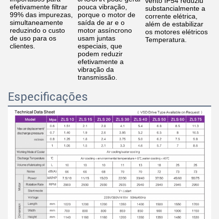
vento IP54 reduziu 
efetivamente filtrar 
pouca vibração, 
substancialmente a 
99% das impurezas, 
porque o motor de 
corrente elétrica, 
simultaneamente 
saída de ar e o 
além de estabilizar 
reduzindo o custo 
motor assíncrono 
os motores elétricos
de uso para os 
usam juntas 
Temperatura.
clientes.
especiais, que 
podem reduzir 
efetivamente a 
vibração da 
transmissão.
Especificações