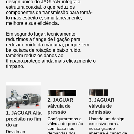
design único do JAGUAR integra a
estrutura coaxial, o que reduz os
componentes da transmissão para torná-
lo mais estreito e, simultaneamente,
melhora a sua eficiência.
Em segundo lugar, tecnicamente,
reduzimos a flange de ligação para
reduzir o ruído da máquina, porque tem
baixa taxa de rotação e baixo ruído,
também reduz os danos ao
tímpano,protege ainda mais eficazmente o
tímpano.
2. JAGUAR 
3. JAGUAR 
válvula de 
válvula de 
pressão
admissão
1. JAGUAR Alta 
Configuraremos a 
Usando um design 
precisão no fim 
válvula de pressão 
exclusivo para a 
do ar
com base nas 
nossa grande 
Devido ao 
demandas dos 
abertura é capaz de 