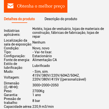
Obtenha o melhor preço
Detalhes do produto
Descrição do produto
Hotéis, lojas de vestuário, lojas de materiais de
Indústrias
construção, fábricas de fabricação, lojas de
aplicáveis:
repar
Localização da
Nenhum
sala de exposição:
Condição:
Novo, novo
Tipo:
- Vai-te lixar.
Configuração:
Estacionário
Fonte de energia:
Alimentação CA
Estilo de
Lubrificado
lubrificação:
Mudo:
- Sim, sim.
415V/380V/220V/60HZ/50HZ,
Voltagem:
220V/380V/415V ((personalizável)
Dimensão
3000*2000*2050
((L*W*H):
Peso:
2700Kg
Garantia:
1 ano
Pressão de
8 bar
trabalho:
Capacidade aérea:
220,9 m3/min