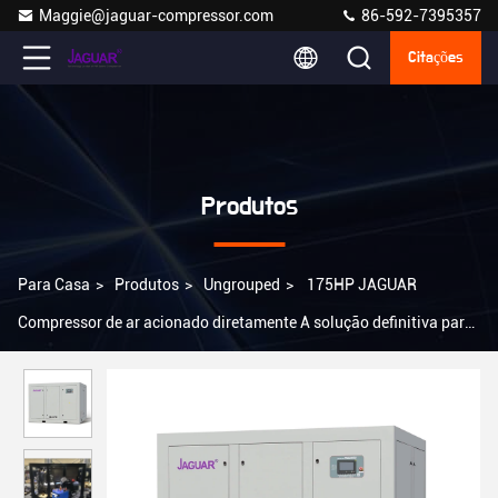
Maggie@jaguar-compressor.com
86-592-7395357
Citações
Produtos
Para Casa
>
Produtos
>
Ungrouped
>
175HP JAGUAR
Compressor de ar acionado diretamente A solução definitiva para
a operação silenciosa