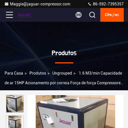
Maggie@jaguar-compressor.com
86-592-7395357
Citações
Produtos
Para Casa
>
Produtos
>
Ungrouped
>
1.6 M3/min Capacidade
de ar 15HP Acionamento por correia Força de força Compressores
de ar de parafuso de metal sólido