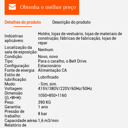
Obtenha o melhor preço
Detalhes do produto
Descrição do produto
Hotéis, lojas de vestuário, lojas de materiais de
Indústrias
construção, fábricas de fabricação, lojas de
aplicáveis:
repar
Localização da
Nenhum
sala de exposição:
Condição:
Novo, novo
Tipo:
Para o caralho, o Belt Drive.
Configuração:
Estacionário
Fonte de energia:
Alimentação CA
Estilo de
Lubrificado
lubrificação:
Mudo:
- Sim, sim.
Voltagem:
415V/380V/220V/60Hz/50Hz
Dimensão
1050*850*1160
((L*W*H):
Peso:
390 KG
Garantia:
1 ano
Pressão de
8 bar
trabalho:
Capacidade aérea:
1,6 m3/min
Relatório de