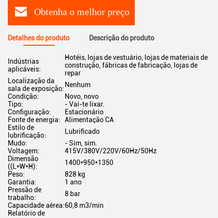
Obtenha o melhor preço
Detalhes do produto
Descrição do produto
Hotéis, lojas de vestuário, lojas de materiais de
Indústrias
construção, fábricas de fabricação, lojas de
aplicáveis:
repar
Localização da
Nenhum
sala de exposição:
Condição:
Novo, novo
Tipo:
- Vai-te lixar.
Configuração:
Estacionário
Fonte de energia:
Alimentação CA
Estilo de
Lubrificado
lubrificação:
Mudo:
- Sim, sim.
Voltagem:
415V/380V/220V/60Hz/50Hz
Dimensão
1400*950*1350
((L*W*H):
Peso:
828 kg
Garantia:
1 ano
Pressão de
8 bar
trabalho:
Capacidade aérea:
60,8 m3/min
Relatório de