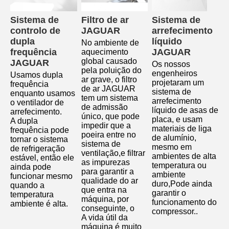
Sistema de 
Filtro de ar 
Sistema de 
controlo de 
JAGUAR
arrefecimento 
dupla 
líquido 
No ambiente de 
frequência 
JAGUAR
aquecimento 
global causado 
JAGUAR
Os nossos 
pela poluição do 
engenheiros 
Usamos dupla 
ar grave, o filtro 
projetaram um 
frequência 
de ar JAGUAR 
sistema de 
enquanto usamos 
tem um sistema 
arrefecimento 
o ventilador de 
de admissão 
líquido de asas de 
arrefecimento.
único, que pode 
placa, e usam 
A dupla 
impedir que a 
materiais de liga 
frequência pode 
poeira entre no 
de alumínio, 
tornar o sistema 
sistema de 
mesmo em 
de refrigeração 
ventilação,e filtrar 
ambientes de alta 
estável, então ele 
as impurezas 
temperatura ou 
ainda pode 
para garantir a 
ambiente 
funcionar mesmo 
qualidade do ar 
duro,Pode ainda 
quando a 
que entra na 
garantir o 
temperatura 
máquina, por 
funcionamento do 
ambiente é alta
.
conseguinte, o
compressor..
A vida útil da 
máquina é muito 