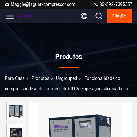
Maggie@jaguar-compressor.com
86-592-7395357
Citações
Produtos
Para Casa
>
Produtos
>
Ungrouped
>
Funcionalidade do
compressor de ar de parafuso de 50 CV e operação silenciada para
suporte online