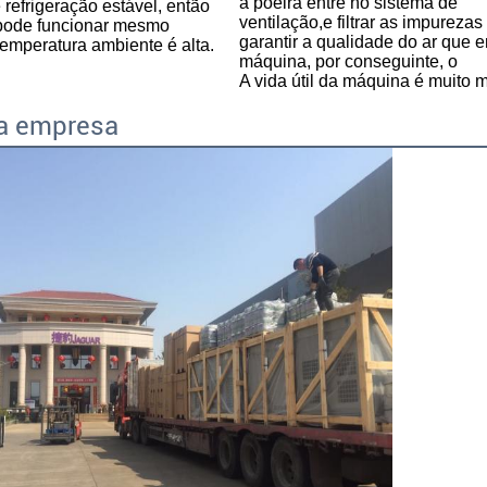
a poeira entre no sistema de 
refrigeração estável, então 
ventilação,e filtrar as impurezas 
pode funcionar mesmo 
garantir a qualidade do ar que en
emperatura ambiente é alta
.
máquina, por conseguinte, o
A vida útil da máquina é muito m
da empresa