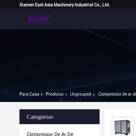
Xiamen East Asia Machinery Industrial Co., Ltd.
Para Casa
>
Produtos
>
Ungrouped
>
Compressor de ar de
Categorias
Compressor De Ar De