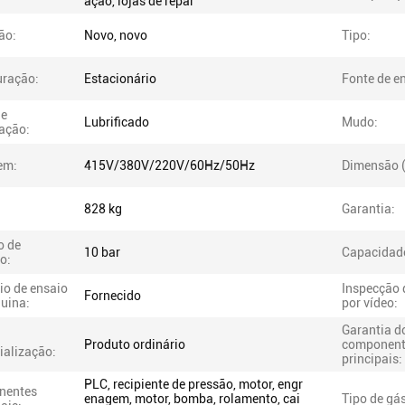
ação, lojas de repar
ão:
Novo, novo
Tipo:
uração:
Estacionário
Fonte de en
de
Lubrificado
Mudo:
cação:
em:
415V/380V/220V/60Hz/50Hz
Dimensão 
828 kg
Garantia:
o de
10 bar
Capacidade
o:
io de ensaio
Inspecção 
Fornecido
uina:
por vídeo:
Garantia d
Produto ordinário
component
ialização:
principais:
PLC, recipiente de pressão, motor, engr
nentes
enagem, motor, bomba, rolamento, cai
Tipo de gás