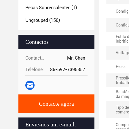
Peças Sobressalentes
(1)
Condiç
Ungrouped
(150)
Config
Estilo 
Contactos
lubrifi
Voltag
Contactos:
Mr. Chen
Peso:
Telefone:
86-592-7395357
Pressã
trabalh
Relatór
da máq
Contacte agora
Tipo de
comerc
Envie-nos um e-mail.
Compo