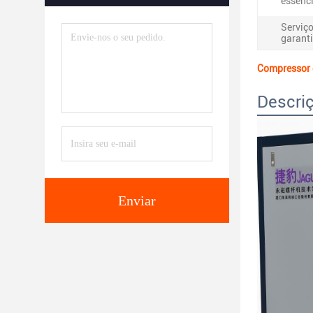
essenci
Serviç
garanti
Compressor d
Descri
Enviar