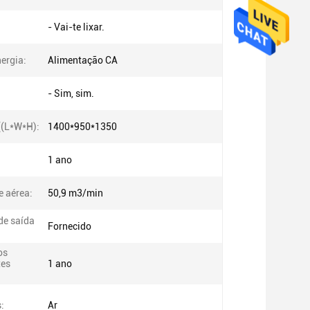
- Vai-te lixar.
ergia:
Alimentação CA
- Sim, sim.
((L*W*H):
1400*950*1350
1 ano
 aérea:
50,9 m3/min
de saída
Fornecido
os
es
1 ano
:
Ar