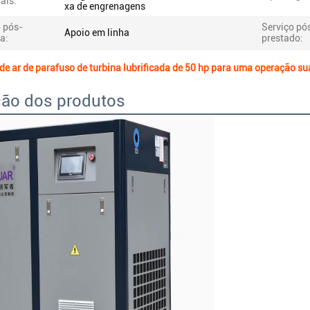
ais:
xa de engrenagens
o pós-
Serviço pó
Apoio em linha
a:
prestado:
e ar de parafuso de turbina lubrificada de 50 hp para uma operação sua
ção dos produtos