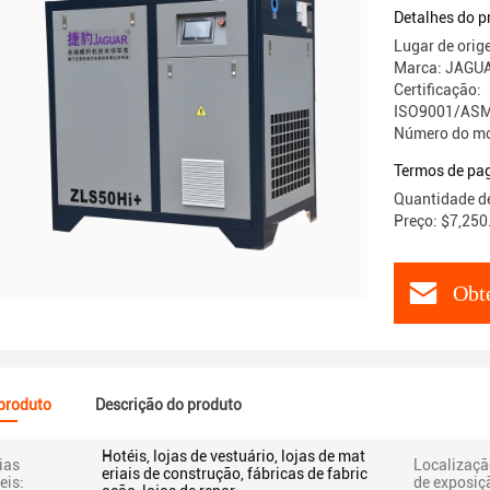
silenciosa
Detalhes do p
Lugar de orig
Marca: JAGU
Certificação:
ISO9001/ASM
Número do mo
Termos de pa
Quantidade d
Preço: $7,250
Obt
 produto
Descrição do produto
Hotéis, lojas de vestuário, lojas de mat
ias
Localizaçã
eriais de construção, fábricas de fabric
eis:
de exposiç