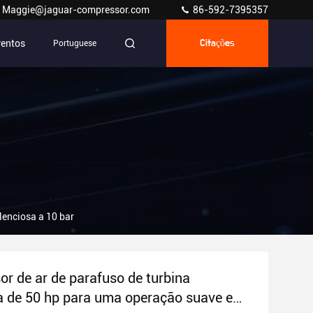
Maggie@jaguar-compressor.com
86-592-7395357
ventos
Portuguese
Citações
lenciosa a 10 bar
r de ar de parafuso de turbina
da de 50 hp para uma operação suave e