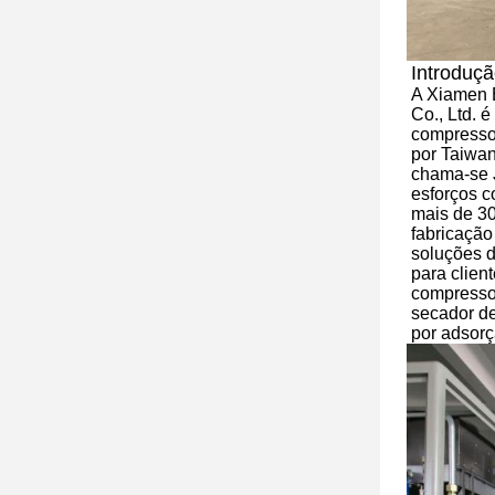
Introduç
A Xiamen E
Co., Ltd. é
compressor
por Taiwa
chama-se
esforços c
mais de 30
fabricação
soluções 
para clien
compresso
secador de
por adsorç