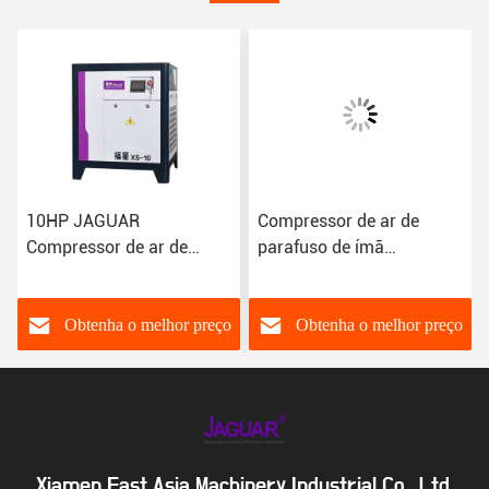
HZ
10HP JAGUAR
Compressor de ar de
Compressor de ar de
parafuso de ímã
parafuso de ímã
permanente portátil 15HP
permanente portátil e
JAGUAR Alta precisão e
1,1m3/min Capacidade de
segurança
Obtenha o melhor preço
Obtenha o melhor preço
ar
Xiamen East Asia Machinery Industrial Co., Ltd.