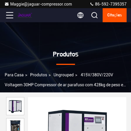
Maggie@jaguar-compressor.com
86-592-7395357
Citações
Produtos
Para Casa
>
Produtos
>
Ungrouped
>
415V/380V/220V
Voltagem 30HP Compressor de ar parafuso com 428kg de peso e
design durável