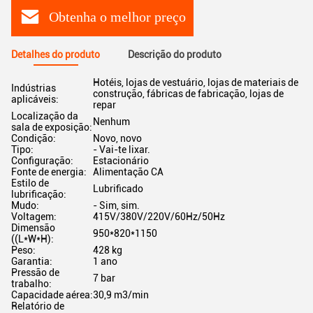
Obtenha o melhor preço
Detalhes do produto
Descrição do produto
Hotéis, lojas de vestuário, lojas de materiais de
Indústrias
construção, fábricas de fabricação, lojas de
aplicáveis:
repar
Localização da
Nenhum
sala de exposição:
Condição:
Novo, novo
Tipo:
- Vai-te lixar.
Configuração:
Estacionário
Fonte de energia:
Alimentação CA
Estilo de
Lubrificado
lubrificação:
Mudo:
- Sim, sim.
Voltagem:
415V/380V/220V/60Hz/50Hz
Dimensão
950*820*1150
((L*W*H):
Peso:
428 kg
Garantia:
1 ano
Pressão de
7 bar
trabalho:
Capacidade aérea:
30,9 m3/min
Relatório de