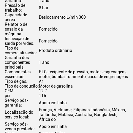
Garantia:
1 ano
Pressão de
8 bar
trabalho:
Capacidade
Deslocamento L/min 360
aérea:
Relatório de
ensaio da
Fornecido
máquina:
Inspecção de
Fornecido
saída por vídeo:
Tipo de
Produto ordinário
comercialização:
Garantia dos
componentes
1 ano
principais:
Componentes
PLC, recipiente de pressão, motor, engrenagem,
essenciais:
motor, bomba, rolamento, caixa de engrenagens
Tipo de gás:
Ar
Tipo de condução:
Motor de gasolina
CFM:
12.7
psi:
116
Serviço pós-
Apoio em linha
garantia:
França, Vietname, Filipinas, Indonésia, México,
Localização do
Tailândia, Malásia, Austrália, Bangladesh,
serviço local:
África do
Serviço pós-
Apoio em linha
venda prestado: