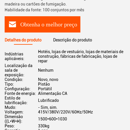
madeira ou cartões de fumigação.
Habilidade da fonte: 100 conjuntos por mês
Obtenha o melhor preço
Detalhes do produto
Descrição do produto
Hotéis, lojas de vestuário, lojas de materiais de
Indústrias
construção, fábricas de fabricação, lojas de
aplicáveis:
repar
Localização da
sala de
Nenhum
exposição:
Condição:
Novo, novo
Tipo:
Pistão
Configuração:
Portátil
Fonte de energia:
Alimentação CA
Estilo de
Lubrificado
lubrificação:
Mudo:
- Sim, sim.
Voltagem:
415V/380V/220V/60Hz/50Hz
Dimensão
1500*600*1030
((L*W*H):
Peso:
330kg