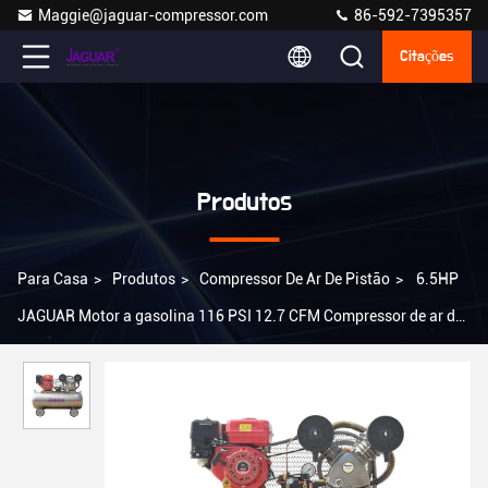
Maggie@jaguar-compressor.com
86-592-7395357
Citações
Produtos
Para Casa
>
Produtos
>
Compressor De Ar De Pistão
>
6.5HP
JAGUAR Motor a gasolina 116 PSI 12.7 CFM Compressor de ar de
pistão de design portátil