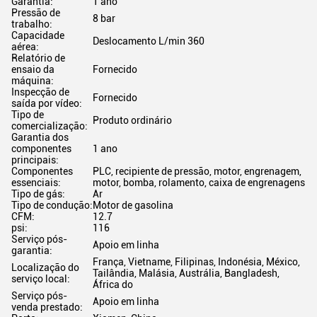
Garantia:
1 ano
Pressão de
8 bar
trabalho:
Capacidade
Deslocamento L/min 360
aérea:
Relatório de
ensaio da
Fornecido
máquina:
Inspecção de
Fornecido
saída por vídeo:
Tipo de
Produto ordinário
comercialização:
Garantia dos
componentes
1 ano
principais:
Componentes
PLC, recipiente de pressão, motor, engrenagem,
essenciais:
motor, bomba, rolamento, caixa de engrenagens
Tipo de gás:
Ar
Tipo de condução:
Motor de gasolina
CFM:
12.7
psi:
116
Serviço pós-
Apoio em linha
garantia:
França, Vietname, Filipinas, Indonésia, México,
Localização do
Tailândia, Malásia, Austrália, Bangladesh,
serviço local:
África do
Serviço pós-
Apoio em linha
venda prestado: