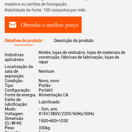
madeira ou cartões de fumigação.
Habilidade da fonte: 100 conjuntos por mês
Obtenha o melhor preço
Detalhes do produto
Descrição do produto
Hotéis, lojas de vestuário, lojas de materiais de
Indústrias
construção, fábricas de fabricação, lojas de
aplicáveis:
repar
Localização da
sala de
Nenhum
exposição:
Condição:
Novo, novo
Tipo:
Pistão
Configuração:
Portátil
Fonte de energia:
Alimentação CA
Estilo de
Lubrificado
lubrificação:
Mudo:
- Sim, sim.
Voltagem:
415V/380V/220V/60Hz/50Hz
Dimensão
1500*600*1030
((L*W*H):
Peso:
330kg