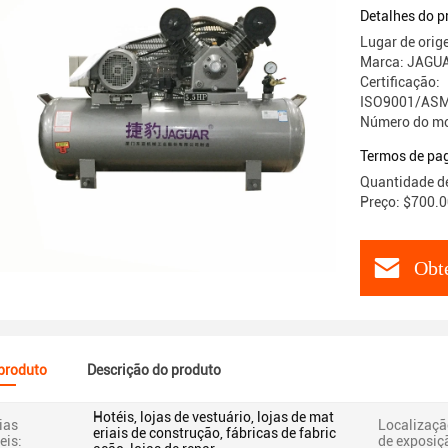
Detalhes do p
Lugar de orig
Marca: JAGU
Certificação:
ISO9001/ASM
Número do mo
Termos de pa
Quantidade d
Preço: $700.0
Obt
 produto
Descrição do produto
Hotéis, lojas de vestuário, lojas de mat
ias
Localizaçã
eriais de construção, fábricas de fabric
eis:
de exposiç