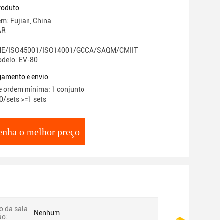
roduto
em: Fujian, China
AR
E/ISO45001/ISO14001/GCCA/SAQM/CMIIT
delo: EV-80
gamento e envio
e ordem mínima: 1 conjunto
0/sets >=1 sets
enha o melhor preço
o da sala
Nenhum
ão: