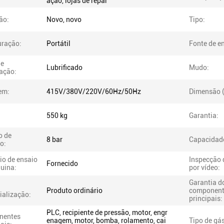
ação, lojas de repar
ão:
Novo, novo
Tipo:
uração:
Portátil
Fonte de en
de
Lubrificado
Mudo:
cação:
em:
415V/380V/220V/60Hz/50Hz
Dimensão 
550 kg
Garantia:
o de
8 bar
Capacidade
o:
io de ensaio
Inspecção 
Fornecido
uina:
por vídeo:
Garantia d
Produto ordinário
component
ialização:
principais:
PLC, recipiente de pressão, motor, engr
nentes
enagem, motor, bomba, rolamento, cai
Tipo de gás