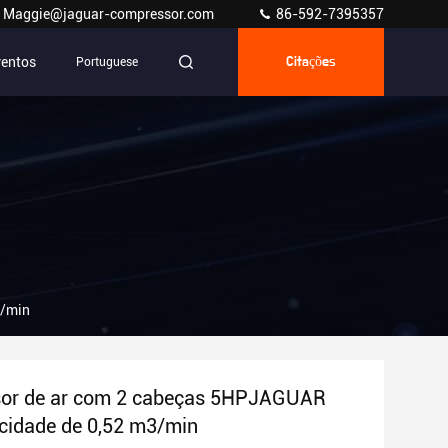
Maggie@jaguar-compressor.com
86-592-7395357
ventos
Portuguese
Citações
3/min
or de ar com 2 cabeças 5HPJAGUAR
cidade de 0,52 m3/min