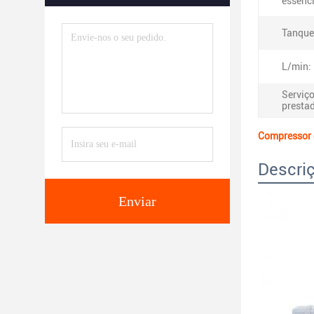
essenci
Tanque
L/min:
Serviç
presta
Compressor 
Descri
Enviar