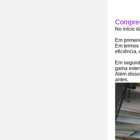
Compres
No início d
Em primeir
Em termos d
eficiência,
Em segundo
gama esten
Além disso
antes.