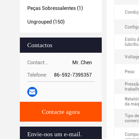
Peças Sobressalentes
(1)
Condiç
Ungrouped
(150)
Config
Estilo 
Contactos
lubrifi
Voltag
Contactos:
Mr. Chen
Peso:
Telefone:
86-592-7395357
Pressã
trabalh
Relatór
da máq
Contacte agora
Tipo de
comerc
Envie-nos um e-mail.
Compo