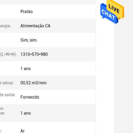
Pistão
ergia:
Alimentação CA
Sim, sim.
((L*W*H):
1310*570*980
1 ano
 aérea:
00,52 m3/min
de saída
Fornecido
os
es
1 ano
:
Ar