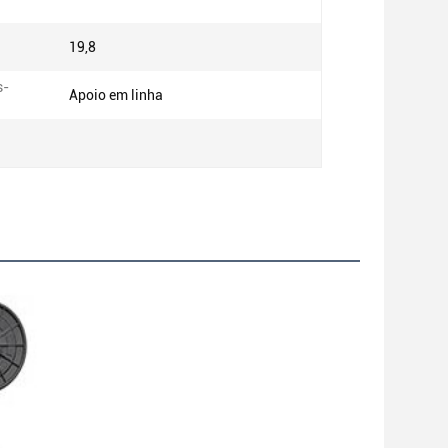
19,8
s-
Apoio em linha