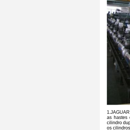
1.JAGUAR a
as hastes 
cilindro d
os cilindr