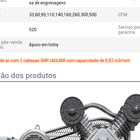
ais:
xa de engrenagens
:
33,60,95,110,140,160,260,300,500
CFM:
Serviço pó
520
garantia:
o pós-venda
Apoio em linha
do:
de ar com 2 cabeças 5HPJAGUAR com capacidade de 0,52 m3/min
ção dos produtos