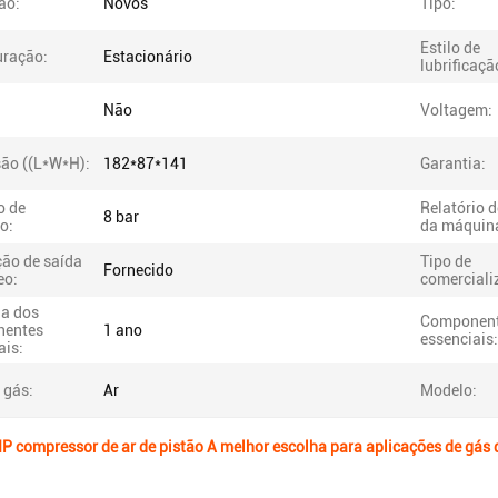
ão:
Novos
Tipo:
Estilo de
uração:
Estacionário
lubrificaçã
Não
Voltagem:
ão ((L*W*H):
182*87*141
Garantia:
o de
Relatório 
8 bar
o:
da máquin
ção de saída
Tipo de
Fornecido
eo:
comerciali
ia dos
Componen
nentes
1 ano
essenciais:
ais:
 gás:
Ar
Modelo:
compressor de ar de pistão A melhor escolha para aplicações de gás 