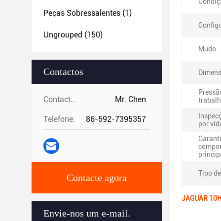
Condiç
Peças Sobressalentes
(1)
Config
Ungrouped
(150)
Mudo:
Contactos
Dimens
Pressã
Contactos:
Mr. Chen
trabalh
Inspec
Telefone:
86-592-7395357
por víd
Garant
compo
princip
Tipo de
Contacte agora
JAGUAR 10HP 
Envie-nos um e-mail.