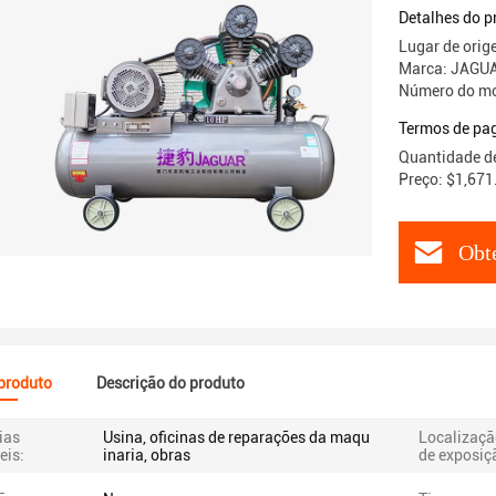
Detalhes do p
Lugar de orig
Marca: JAGU
Número do mo
Termos de pa
Quantidade d
Preço: $1,671
Obt
 produto
Descrição do produto
ias
Usina, oficinas de reparações da maqu
Localizaçã
eis:
inaria, obras
de exposiç