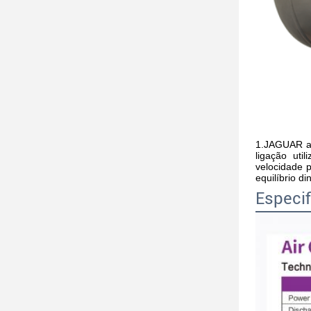
1.JAGUAR ane
ligação uti
velocidade 
equilíbrio 
Especi