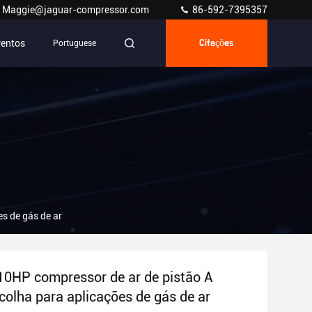
Maggie@jaguar-compressor.com
86-592-7395357
ventos
Portuguese
Citações
s de gás de ar
0HP compressor de ar de pistão A
colha para aplicações de gás de ar