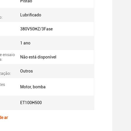
Pistão
Lubrificado
o:
380V50HZ/3Fase
1 ano
de ensaio
Não está disponível
a:
Outros
zação:
tes
Motor, bomba
ET100H500
de ar