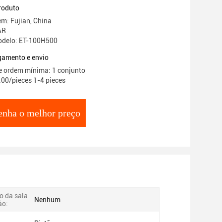
roduto
em: Fujian, China
AR
delo: ET-100H500
gamento e envio
e ordem mínima: 1 conjunto
.00/pieces 1-4 pieces
enha o melhor preço
o da sala
Nenhum
ão: