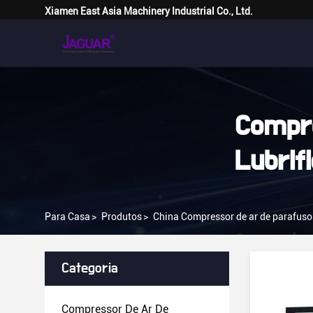
Xiamen East Asia Machinery Industrial Co., Ltd.
Compre
Lubrif
Para Casa
>
Produtos
>
China Compressor de ar de parafusos
Categoria
Compressor De Ar De