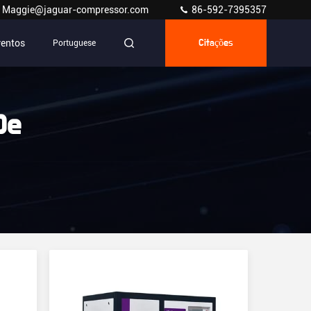
Maggie@jaguar-compressor.com
86-592-7395357
ventos
Portuguese
Citações
De