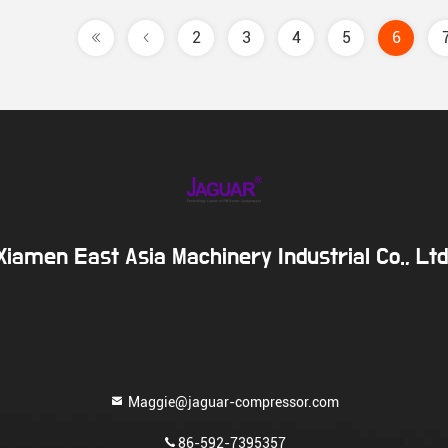
2
3
4
5
6
Xiamen East Asia Machinery Industrial Co., Ltd
Maggie@jaguar-compressor.com
86-592-7395357