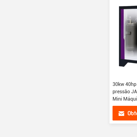
30kw 40hp 
pressão JA
Mini Máqui
Compressor
Obt