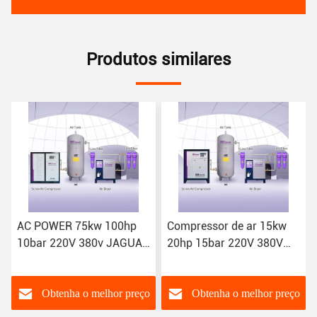
Produtos similares
Compressor de ar 15kw
15kw 20hp 8bar 220V
20hp 15bar 220V 380V
60hz 380V 50hz
oficina de alta pressão
Compressor de ar
eléctrica rotativa JAGUAR
industrial de alta pressão
mini máquinas tipo
de parafuso
Obtenha o melhor preço
Obtenha o melhor preço
parafuso industrial