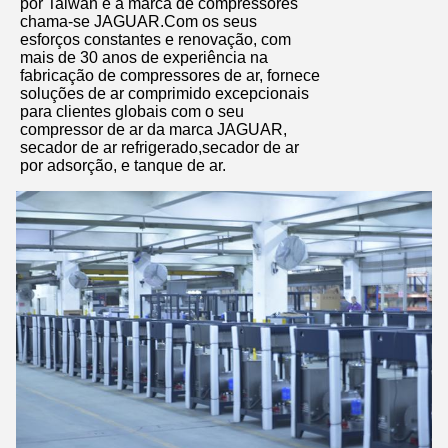
por Taiwan e a marca de compressores
Deixe um recado
chama-se JAGUAR.Com os seus
esforços constantes e renovação, com
Ligaremos para você em breve!
mais de 30 anos de experiência na
fabricação de compressores de ar, fornece
soluções de ar comprimido excepcionais
para clientes globais com o seu
compressor de ar da marca JAGUAR,
secador de ar refrigerado,secador de ar
por adsorção, e tanque de ar.
Submeter