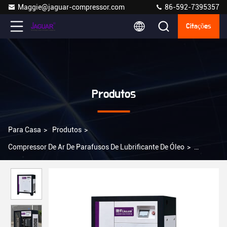
Maggie@jaguar-compressor.com
86-592-7395357
Citações
Produtos
Para Casa
>
Produtos
>
Compressor De Ar De Parafusos De Lubrificante De Óleo
>
Compressor de ar de parafusos de conversão de frequência de ímã
permanente de 15 HP para uma operação suave