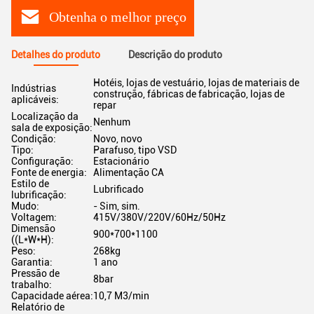
Obtenha o melhor preço
Detalhes do produto
Descrição do produto
Hotéis, lojas de vestuário, lojas de materiais de
Indústrias
construção, fábricas de fabricação, lojas de
aplicáveis:
repar
Localização da
Nenhum
sala de exposição:
Condição:
Novo, novo
Tipo:
Parafuso, tipo VSD
Configuração:
Estacionário
Fonte de energia:
Alimentação CA
Estilo de
Lubrificado
lubrificação:
Mudo:
- Sim, sim.
Voltagem:
415V/380V/220V/60Hz/50Hz
Dimensão
900*700*1100
((L*W*H):
Peso:
268kg
Garantia:
1 ano
Pressão de
8bar
trabalho:
Capacidade aérea:
10,7 M3/min
Relatório de