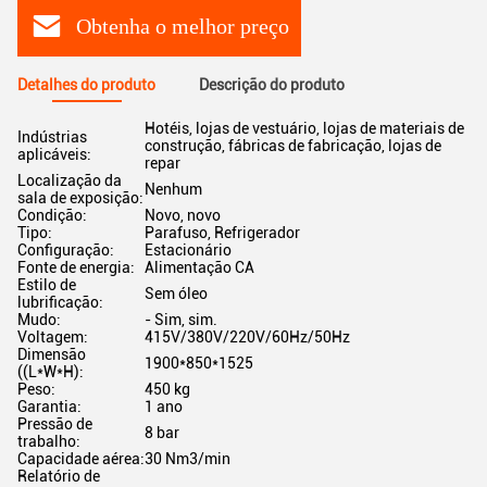
Obtenha o melhor preço
Detalhes do produto
Descrição do produto
Hotéis, lojas de vestuário, lojas de materiais de
Indústrias
construção, fábricas de fabricação, lojas de
aplicáveis:
repar
Localização da
Nenhum
sala de exposição:
Condição:
Novo, novo
Tipo:
Parafuso, Refrigerador
Configuração:
Estacionário
Fonte de energia:
Alimentação CA
Estilo de
Sem óleo
lubrificação:
Mudo:
- Sim, sim.
Voltagem:
415V/380V/220V/60Hz/50Hz
Dimensão
1900*850*1525
((L*W*H):
Peso:
450 kg
Garantia:
1 ano
Pressão de
8 bar
trabalho:
Capacidade aérea:
30 Nm3/min
Relatório de