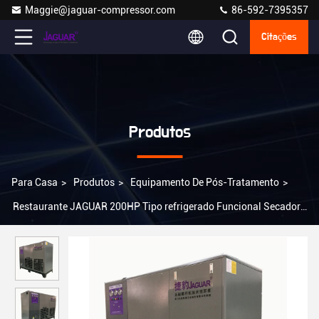
Maggie@jaguar-compressor.com
86-592-7395357
Citações
Produtos
Para Casa
>
Produtos
>
Equipamento De Pós-Tratamento
>
Restaurante JAGUAR 200HP Tipo refrigerado Funcional Secador
de ar resistente 1900*850*1525