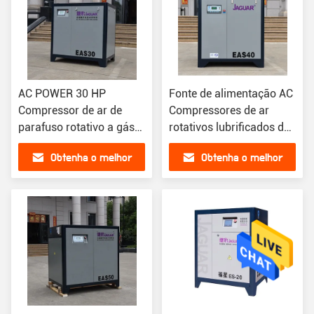
AC POWER 30 HP
Fonte de alimentação AC
Compressor de ar de
Compressores de ar
parafuso rotativo a gás
rotativos lubrificados de
lubrificado para uma
tipo parafuso industriais
Obtenha o melhor
Obtenha o melhor
operação suave
e de poupança de
energia
preço
preço