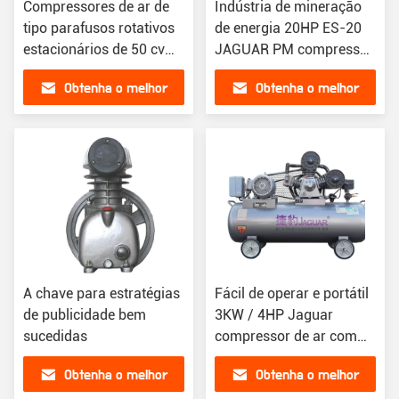
Compressores de ar de
Indústria de mineração
tipo parafusos rotativos
de energia 20HP ES-20
estacionários de 50 cv
JAGUAR PM compressor
Fabricantes com
de ar de parafuso VSD
Obtenha o melhor
Obtenha o melhor
capacidade de ar de 6,1
m3/min
preço
preço
A chave para estratégias
Fácil de operar e portátil
de publicidade bem
3KW / 4HP Jaguar
sucedidas
compressor de ar com
sistema de arrefecimento
Obtenha o melhor
Obtenha o melhor
de ar