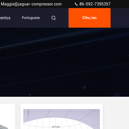
Maggie@jaguar-compressor.com
86-592-7395357
ventos
Portuguese
Citações