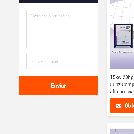
15kw 20hp
50hz Compr
Enviar
alta press
Obt