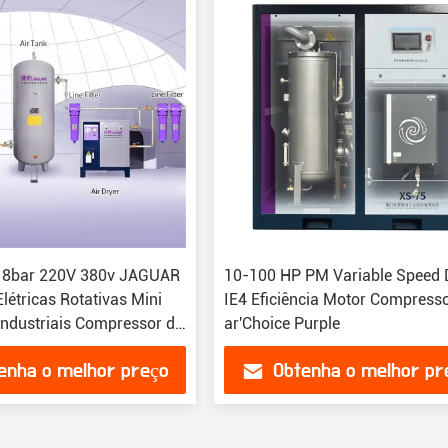
 8bar 220V 380v JAGUAR
10-100 HP PM Variable Speed 
létricas Rotativas Mini
IE4 Eficiência Motor Compress
ndustriais Compressor de
ar'Choice Purple
rafuso
enha o melhor preço
Obtenha o melhor pr