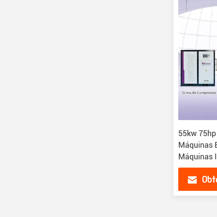
55kw 75hp
Máquinas E
Máquinas I
Ar Tipo Pa
Obt