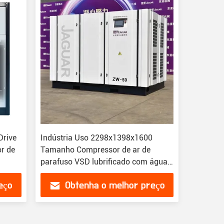
Drive
Indústria Uso 2298x1398x1600
or de
Tamanho Compressor de ar de
parafuso VSD lubrificado com água
sem óleo
eço
Obtenha o melhor preço