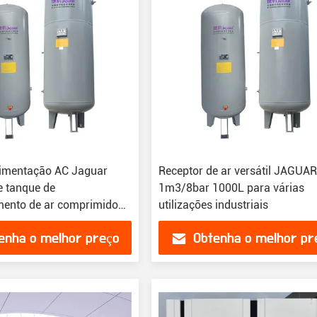
limentação AC Jaguar
Receptor de ar versátil JAGUA
e tanque de
1m3/8bar 1000L para várias
ento de ar comprimido
utilizações industriais
essor de ar de 8 bar
enha o melhor preço
Obtenha o melhor pr