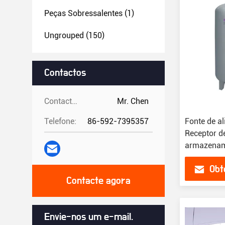
Peças Sobressalentes
(1)
Ungrouped
(150)
Contactos
Contactos:
Mr. Chen
Telefone:
86-592-7395357
Fonte de a
Receptor d
armazenam
para compr
Obt
Contacte agora
Envie-nos um e-mail.