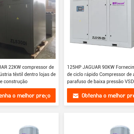
AR 22KW compressor de
125HP JAGUAR 90KW Forneci
stria têxtil dentro lojas de
de ciclo rápido Compressor de 
de construção
parafuso de baixa pressão VSD
enha o melhor preço
Obtenha o melhor pr