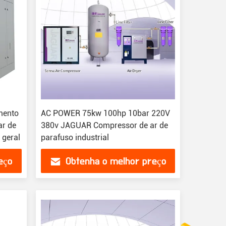
mento
AC POWER 75kw 100hp 10bar 220V
ar de
380v JAGUAR Compressor de ar de
 geral
parafuso industrial
eço
Obtenha o melhor preço