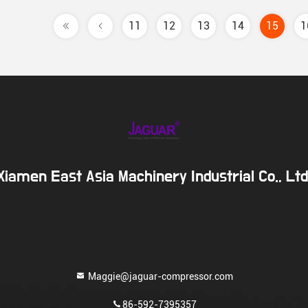
11
12
13
14
15
1
Xiamen East Asia Machinery Industrial Co., Ltd
Maggie@jaguar-compressor.com
86-592-7395357